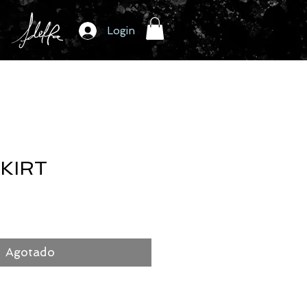
Login
SKIRT
io
Agotado