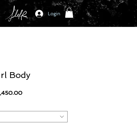
Login
rl Body
cio
Precio
,450.00
de
oferta